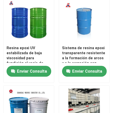
Resina epoxi UV
Sistema de resina epoxi
estabilizada de baja
transparente resistente
viscosidad para
a la formación de arcos
fundición al vacío de
y a la corrosión con
transformadores de
inflamabilidad V1 y
Enviar Consulta
Enviar Consulta
corriente al aire libre
resistencia térmica
Clase H para aislamiento
En casa
exterior
Productos
Los vídeos