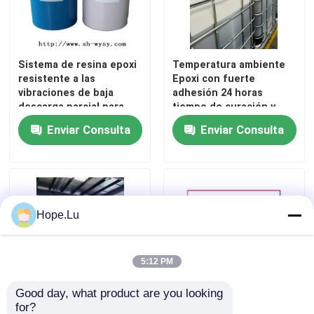
Espectáculo VR
Sistema de resina epoxi
Temperatura ambiente
resistente a las
Epoxi con fuerte
Sobre nosotros
vibraciones de baja
adhesión 24 horas
descarga parcial para
tiempo de curación y
encapsulación a prueba
buena resistencia al
Recorrido por la fábrica
Enviar Consulta
Enviar Consulta
de grietas en el moldeo
agua para componentes
de transformadores
eléctricos
APG
Control de calidad
Hope.Lu
Contacta con nosotros
Blog
5:12 PM
Good day, what product are you looking 
Solicitar una cita
for?
Temperatura ambiente
Resina epoxi eléctrica