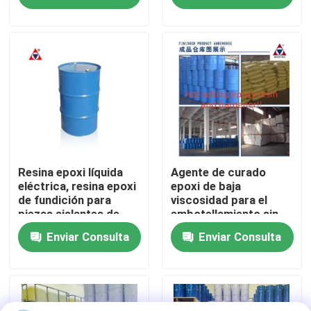
Espectáculo VR
Sobre nosotros
Recorrido por la fábrica
Control de calidad
Resina epoxi líquida
Agente de curado
eléctrica, resina epoxi
epoxi de baja
de fundición para
viscosidad para el
piezas aislantes de
embotellamiento sin
Contacta con nosotros
media y alta tensión
vacío de MV CT y
Enviar Consulta
Enviar Consulta
transformadores
potenciales
Blog
Solicitar una cita