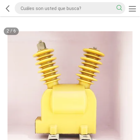
2
/
6