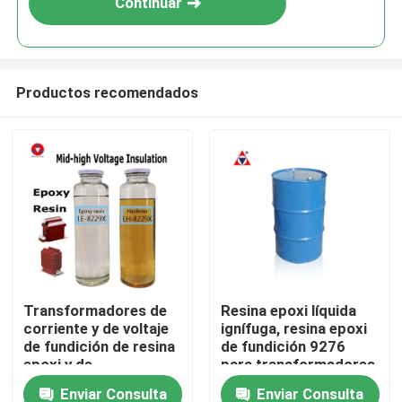
Continuar
Productos recomendados
En casa
Transformadores de
Resina epoxi líquida
corriente y de voltaje
ignífuga, resina epoxi
Productos
de fundición de resina
de fundición 9276
epoxi y de
para transformadores
endurecimiento de
de media y alta tensión
Enviar Consulta
Enviar Consulta
Los vídeos
bicomponentes