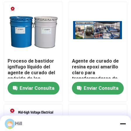
Espectáculo VR
Sobre nosotros
Recorrido por la fábrica
Proceso de bastidor
Agente de curado de
ignífugo líquido del
resina epoxi amarillo
Control de calidad
agente de curado del
claro para
epóxido de los
transformadores de
aisladores eléctricos
tipo seco
Enviar Consulta
Enviar Consulta
Contacta con nosotros
Blog
Hill
Solicitar una cita