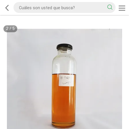
2
/
5