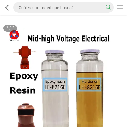
2
/
3