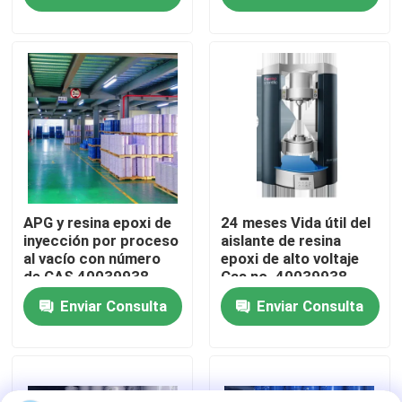
Espectáculo VR
Sobre nosotros
Recorrido por la fábrica
Control de calidad
APG y resina epoxi de
24 meses Vida útil del
inyección por proceso
aislante de resina
al vacío con número
epoxi de alto voltaje
de CAS 40039938
Cas no. 40039938
Contacta con nosotros
Enviar Consulta
Enviar Consulta
Blog
Solicitar una cita