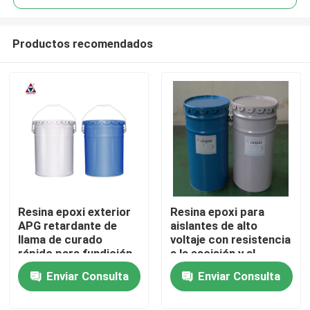
Productos recomendados
Resina epoxi exterior
Resina epoxi para
En casa
APG retardante de
aislantes de alto
llama de curado
voltaje con resistencia
rápido para fundición
a la escisión y al
Productos
flexible en aislantes de
choque térmico
Enviar Consulta
Enviar Consulta
alto voltaje
Los vídeos