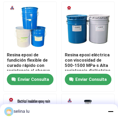
Espectáculo VR
Sobre nosotros
Recorrido por la fábrica
Resina epoxi de
Resina epoxi eléctrica
fundición flexible de
con viscosidad de
Control de calidad
curado rápido con
500-1500 MPa·s Alta
resistencia al choque
resistencia dieléctrica
térmico para aislantes
de 15-25 KV/mm y
Enviar Consulta
Enviar Consulta
eléctricos exteriores
fuerte adhesión para
Contacta con nosotros
aislamiento eléctrico
Blog
selina lu
Solicitar una cita