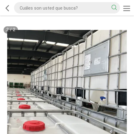
2
/
2