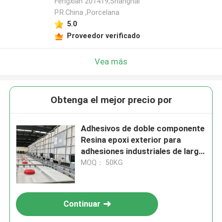
Fengxian 201419,Shanghai
P.R.China ,Porcelana
5.0
Proveedor verificado
Vea más
Obtenga el mejor precio por
Adhesivos de doble componente
Resina epoxi exterior para
adhesiones industriales de larga
duración
MOQ： 50KG
Continuar