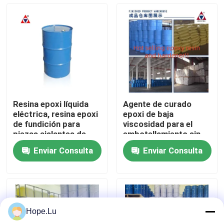
Espectáculo VR
Sobre nosotros
Recorrido por la fábrica
Resina epoxi líquida
Agente de curado
eléctrica, resina epoxi
epoxi de baja
Control de calidad
de fundición para
viscosidad para el
piezas aislantes de
embotellamiento sin
media y alta tensión
vacío de MV CT y
Enviar Consulta
Enviar Consulta
transformadores
Contacta con nosotros
potenciales
Blog
Hope.Lu
Solicitar una cita