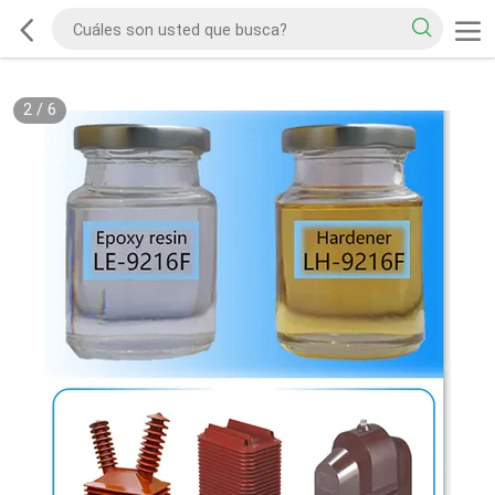
2
/
6