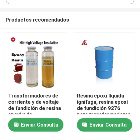
Productos recomendados
Transformadores de
Resina epoxi líquida
En casa
corriente y de voltaje
ignífuga, resina epoxi
de fundición de resina
de fundición 9276
epoxi y de
para transformadores
Productos
endurecimiento de
de media y alta tensión
Enviar Consulta
Enviar Consulta
bicomponentes
Los vídeos