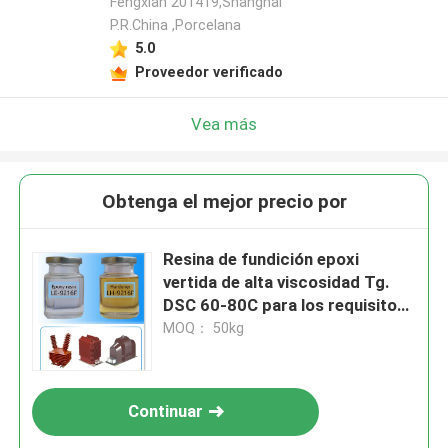
Fengxian 201419,Shanghai
P.R.China ,Porcelana
5.0
Proveedor verificado
Vea más
Obtenga el mejor precio por
Resina de fundición epoxi
vertida de alta viscosidad Tg.
DSC 60-80C para los requisitos
del cliente
MOQ： 50kg
Continuar