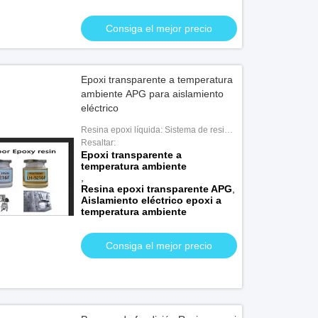
Consiga el mejor precio
Epoxi transparente a temperatura
ambiente APG para aislamiento
eléctrico
Resina epoxi líquida: Sistema de resina
epoxi APG para aplicaciones de interior
Resaltar:
Epoxi transparente a
temperatura ambiente
,
Resina epoxi transparente APG
,
Aislamiento eléctrico epoxi a
temperatura ambiente
Consiga el mejor precio