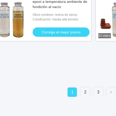
epoxi a temperatura ambiente de
fundición al vacío
Otros nombres: resina de epoxy
Clasificación: media-alta tensión
Consiga el mejor precio
El video
1
2
3