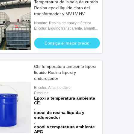
Temperatura de la sala de curado
Resina epoxi líquido claro del
transformador y MV LV HV
Nombre: Resina de epoxy eléctrica
El color: Líquido transparente, amarillo
claro y viscoso
Consiga el mejor precio
CE Temperatura ambiente Epoxi
líquido Resina Epoxi y
endurecedor
El color: Amarillo claro
Resaltar:
Epoxi a temperatura ambiente
CE
,
epoxi de resina líquida y
endurecedor
,
epoxi a temperatura ambiente
APG