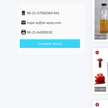
86-21-57500369-841
hope.lu@sh-wysy.com
86-21-64308192
El video
Contacto ahora
El video