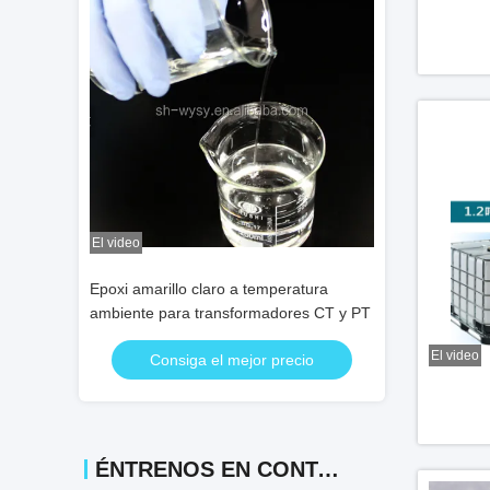
El video
El video
eratura
Epoxi amarillo claro a temperatura
Epoxi amarillo c
ores CT y PT
ambiente para transformadores CT y PT
ambiente para t
El video
recio
Consiga el mejor precio
Consiga
ÉNTRENOS EN CONTACTO CON