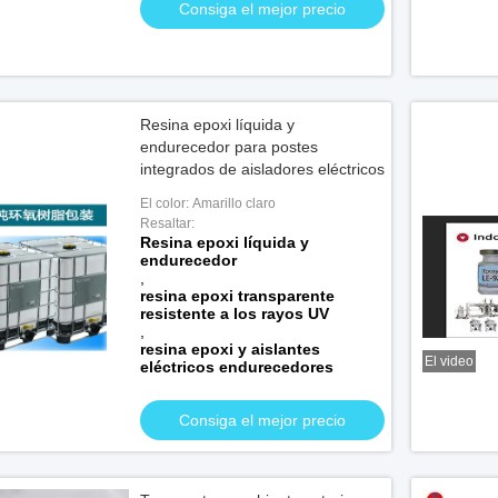
Consiga el mejor precio
Resina epoxi líquida y
endurecedor para postes
integrados de aisladores eléctricos
El color: Amarillo claro
Resaltar:
Resina epoxi líquida y
endurecedor
,
laro a temperatura
resina epoxi transparente
resistente a los rayos UV
ransformadores CT y PT
,
resina epoxi y aislantes
El video
 el mejor precio
eléctricos endurecedores
Consiga el mejor precio