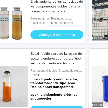
El aislamiento de los adhesivos de
los componentes dobles parte la
resina de epoxy para el
transformador
Otros nombres: Resina epoxica
Clasificación: media-alta tensión
Consiga el mejor precio
El video
Epoxi líquido claro de la resina de
epoxy y endurecedor para el tipo
seco aislamiento eléctrico del
transformador
Resina epoxi líquida: Sistema de resina
epoxi APG para aplicaciones de interior
Resaltar:
Epoxi líquido y endurecedor
,
transformador de tipo seco
Resina epoxi transparente
,
epoxi y aislamiento eléctrico
endurecedor
El video