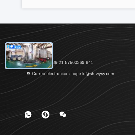
Teléfono：86-21-57500369-841
Correo electrónico：hope.lu@sh-wysy.com