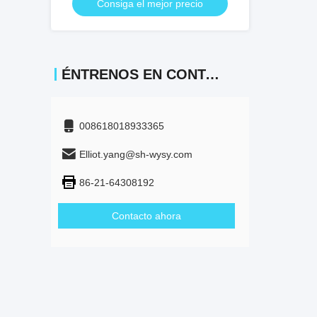
Consiga el mejor precio
voltaje
ÉNTRENOS EN CONTACTO CON
008618018933365
Elliot.yang@sh-wysy.com
86-21-64308192
Contacto ahora