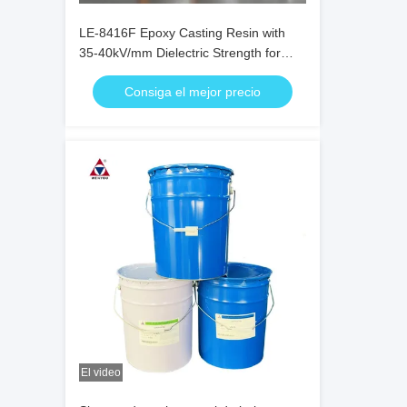
LE-8416F Epoxy Casting Resin with
35-40kV/mm Dielectric Strength for
APG Process and 0.6-0.8% Cure
Consiga el mejor precio
Shrinkage
El video