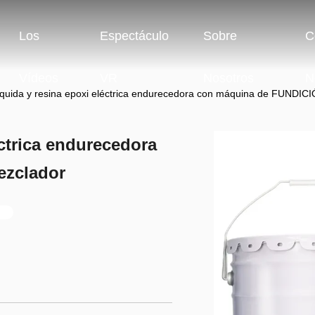
Los
Espectáculo
Sobre
C
Vídeos
VR
Nosotros
N
íquida y resina epoxi eléctrica endurecedora con máquina de FUNDIC
éctrica endurecedora
ezclador