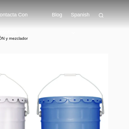
ontacta Con
Blog
Spanish
osotros
IÓN y mezclador