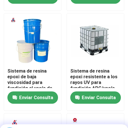
Espectáculo VR
Sobre nosotros
Recorrido por la fábrica
Control de calidad
Sistema de resina
Sistema de resina
epoxi de baja
epoxi resistente a los
viscosidad para
rayos UV para
fundición al vacío de
fundición APG/vacío
Contacta con nosotros
transformadores de
con alta resistencia
Enviar Consulta
Enviar Consulta
tipo seco
dieléctrica en
aplicaciones
Blog
exteriores de alto
voltaje
Solicitar una cita