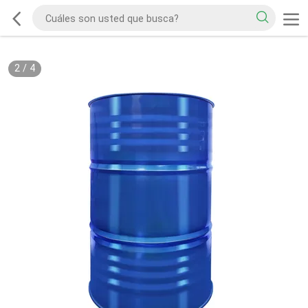
2
/
4