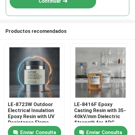
Continuar
Productos recomendados
En casa
LE-8723W Outdoor
LE-8416F Epoxy
Electrical Insulation
Casting Resin with 35-
Productos
Epoxy Resin with UV
40kV/mm Dielectric
Resistance Flame
Strength for APG
Retardant and
Process and 0.6-0.8%
Enviar Consulta
Enviar Consulta
Los vídeos
Thermal Conductivity
Cure Shrinkage